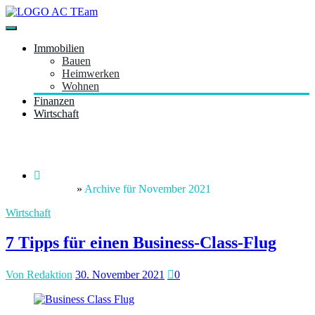
Zum
Inhalt
Just another WordPress site
springen
acteam.de
Immobilien
Bauen
Heimwerken
Wohnen
Finanzen
Wirtschaft
Monat:
November 2021
Startseite
»
Archive für November 2021
Wirtschaft
7 Tipps für einen Business-Class-Flug
Von Redaktion
30. November 2021
0