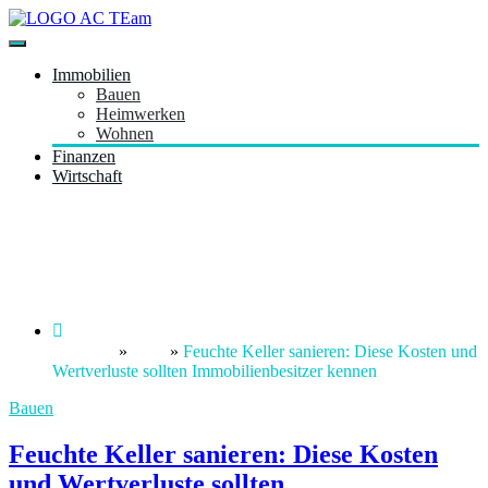
Zum
Inhalt
Just another WordPress site
springen
acteam.de
Immobilien
Bauen
Heimwerken
Wohnen
Finanzen
Wirtschaft
Feuchte Keller sanieren: Diese Kosten
und Wertverluste sollten
Immobilienbesitzer kennen
Startseite
»
Blog
»
Feuchte Keller sanieren: Diese Kosten und
Wertverluste sollten Immobilienbesitzer kennen
Bauen
Feuchte Keller sanieren: Diese Kosten
und Wertverluste sollten