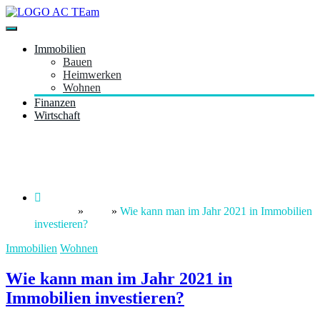
Zum
Inhalt
Just another WordPress site
springen
acteam.de
Immobilien
Bauen
Heimwerken
Wohnen
Finanzen
Wirtschaft
Wie kann man im Jahr 2021 in
Immobilien investieren?
Startseite
»
Blog
»
Wie kann man im Jahr 2021 in Immobilien
investieren?
Immobilien
Wohnen
Wie kann man im Jahr 2021 in
Immobilien investieren?