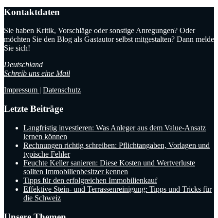
Kontaktdaten
Sie haben Kritik, Vorschläge oder sonstige Anregungen? Oder
möchten Sie den Blog als Gastautor selbst mitgestalten? Dann melde
Sie sich!
Deutschland
Schreib uns eine Mail
Impressum
|
Datenschutz
Letzte Beiträge
Langfristig investieren: Was Anleger aus dem Value-Ansatz
lernen können
Rechnungen richtig schreiben: Pflichtangaben, Vorlagen und
typische Fehler
Feuchte Keller sanieren: Diese Kosten und Wertverluste
sollten Immobilienbesitzer kennen
Tipps für den erfolgreichen Immobilienkauf
Effektive Stein- und Terrassenreinigung: Tipps und Tricks für
die Schweiz
Unsere Themen